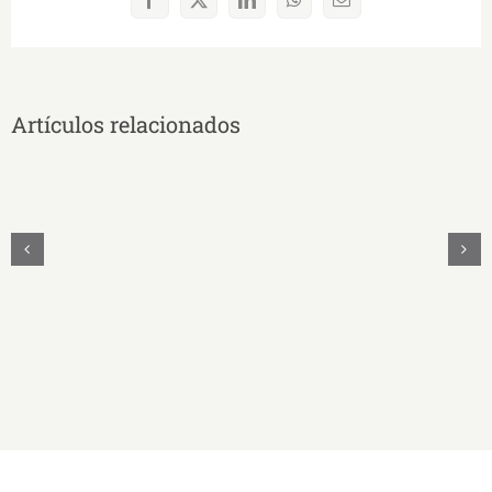
Facebook
X
LinkedIn
WhatsApp
Correo
electrónico
Artículos relacionados
UNAE
Y
UNASUR
Unidos
Firman
Convenio
Educativo