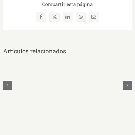
Compartir esta página
Facebook
X
LinkedIn
WhatsApp
Correo
electrónico
Artículos relacionados
UNAE
Y
UNASUR
Unidos
Firman
Convenio
Educativo