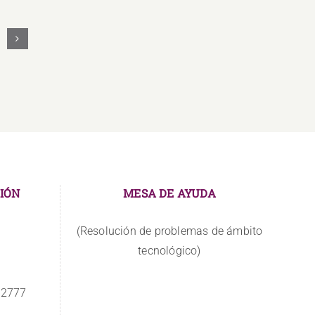
Los
docentes
asumen
nuevos
retos
IÓN
MESA DE AYUDA
(Resolución de problemas de ámbito
tecnológico)
 2777