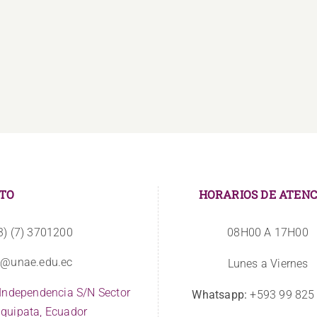
La
Estudiantes
UNAE
se
amplía
vinculan
sus
a
instalaciones
CIBVs
TO
HORARIOS DE ATENC
3) (7) 3701200
08H00 A 17H00
o@unae.edu.ec
Lunes a Viernes
 Independencia S/N Sector
Whatsapp:
+593 99 825
quipata, Ecuador