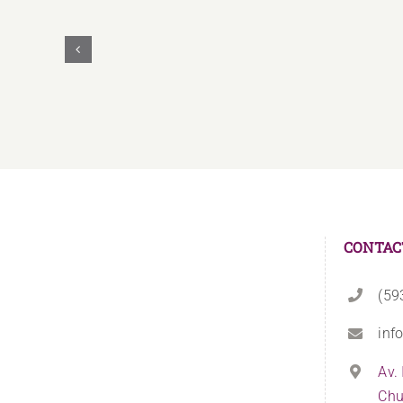
UNAE
Y
UNASUR
Unidos
Firman
Convenio
Educativo
CONTAC
(59
inf
Av.
Chu