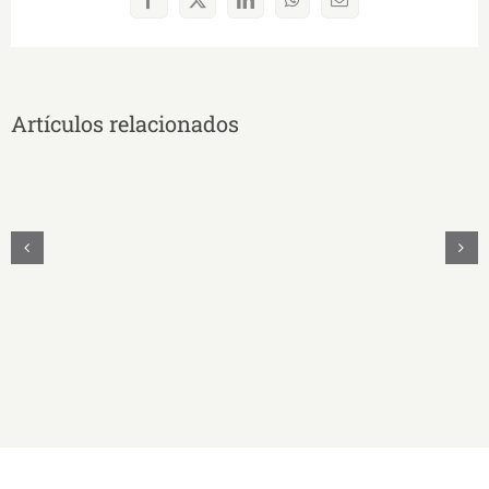
Facebook
X
LinkedIn
WhatsApp
Correo
electrónico
Artículos relacionados
UNAE
Y
UNASUR
Unidos
Firman
Convenio
Educativo