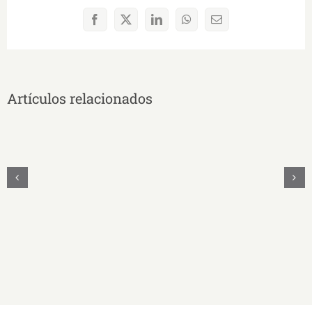
Facebook
X
LinkedIn
WhatsApp
Correo
electrónico
Artículos relacionados
UNAE
Y
UNASUR
Unidos
Firman
Convenio
Educativo