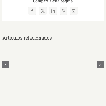
Compartir esta página
Facebook
X
LinkedIn
WhatsApp
Correo
electrónico
Artículos relacionados
UNAE
Y
UNASUR
Unidos
Firman
Convenio
Educativo