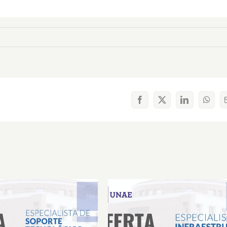
Facebook
X
LinkedIn
What