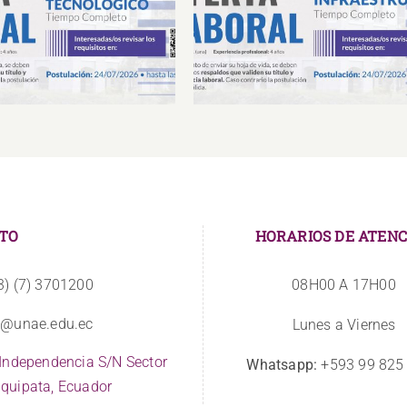
Laboral Especialista de
Oferta Laboral Especialista 
porte Tecnológico
Infraestructura
TO
HORARIOS DE ATENC
3) (7) 3701200
08H00 A 17H00
o@unae.edu.ec
Lunes a Viernes
 Independencia S/N Sector
Whatsapp:
+593 99 825
quipata, Ecuador