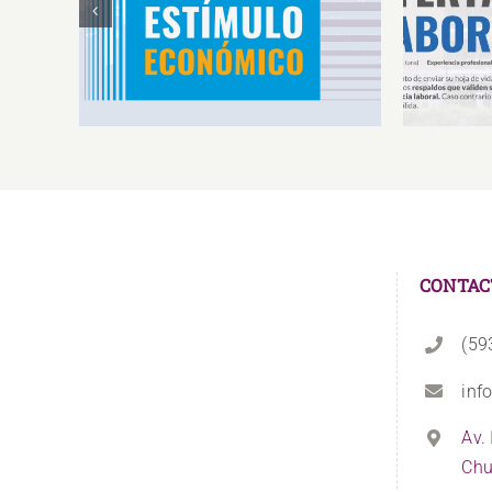
Estímulos Económicos para
Oferta 
Deportistas de Alto
So
Rendimiento IS2026
CONTAC
(59
inf
Av.
Chu