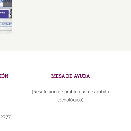
Oferta Laboral Especialista de
Oferta
de
Relaciones Públicas y
Gr
Comunicación
IÓN
MESA DE AYUDA
(Resolución de problemas de ámbito
tecnológico)
 2777