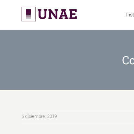
Skip
to
Ins
content
Co
6 diciembre, 2019