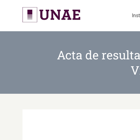
Skip
to
Ins
content
Acta de resulta
V