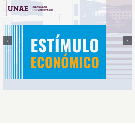
Estímulos Económicos para Deportistas de Alto
Rendimiento IS2026