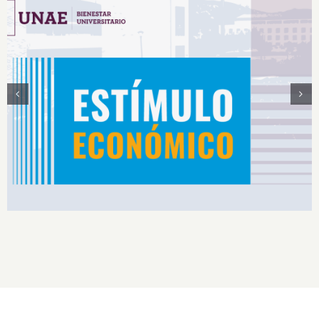
Estímulos Económicos para Deportistas de Alto
Rendimiento IS2026