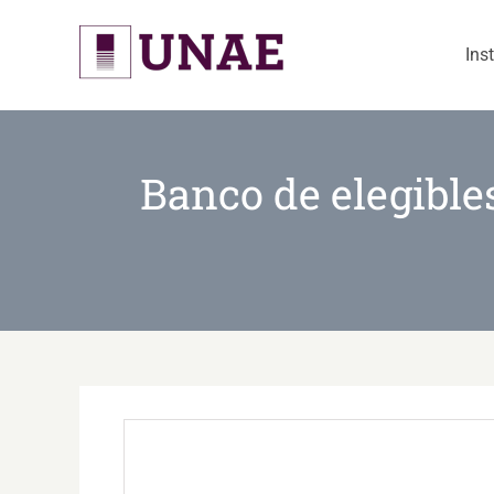
Skip
to
Ins
content
Banco de elegible