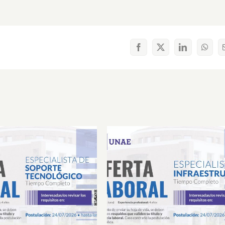
Facebook
X
LinkedIn
What
Laboral Especialista de
Oferta Laboral Especialista 
porte Tecnológico
Infraestructura