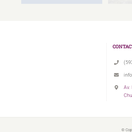
CONTAC
(59
inf
Av.
Chu
© Cop