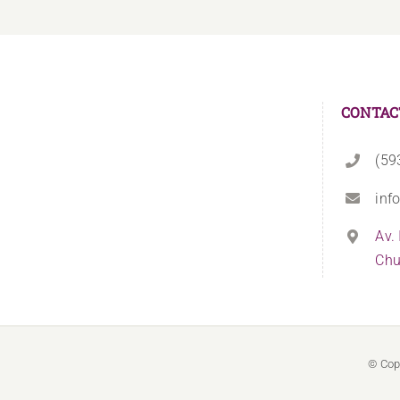
CONTAC
(59
inf
Av.
Chu
© Cop