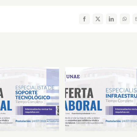
Facebook
X
LinkedIn
What
Laboral Especialista de
Oferta Laboral Especialista 
porte Tecnológico
Infraestructura