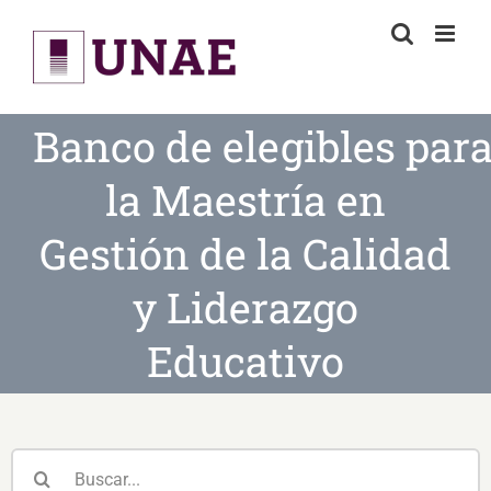
Skip
to
content
Banco de elegibles par
la Maestría en
Gestión de la Calidad
y Liderazgo
Educativo
Buscar: