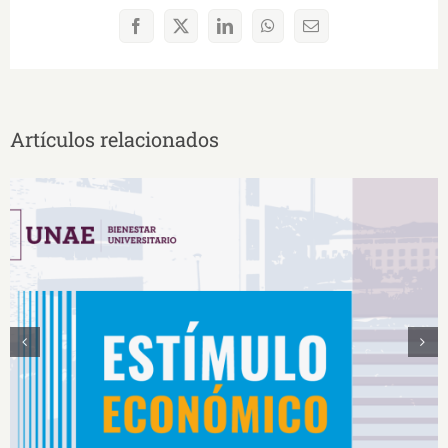
Facebook
X
LinkedIn
WhatsApp
Correo
electrónico
Artículos relacionados
Estímulos Económicos para Deportistas de Alto
Rendimiento IS2026