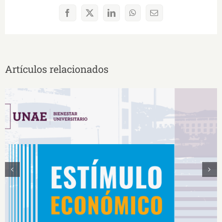
Facebook
X
LinkedIn
WhatsApp
Correo
electrónico
Artículos relacionados
Estímulos Económicos para Deportistas de Alto
Rendimiento IS2026