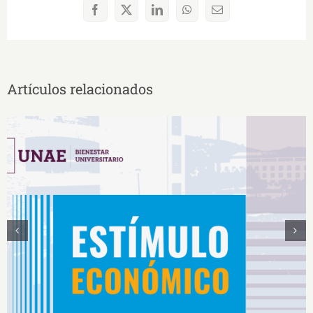
Facebook
X
LinkedIn
WhatsApp
Correo
electrónico
Artículos relacionados
Estímulos Económicos para Deportistas de Alto
Rendimiento IS2026