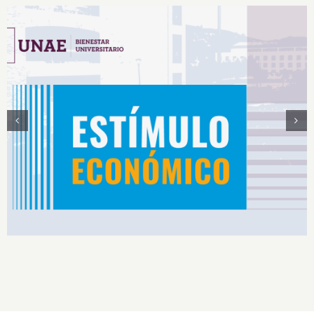
Estímulos Económicos para Deportistas de Alto
Rendimiento IS2026