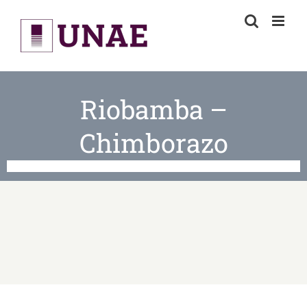
Skip
to
content
Riobamba –
Chimborazo