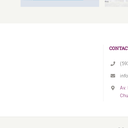
CONTAC
(59
inf
Av.
Chu