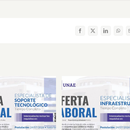
Facebook
X
LinkedIn
What
Laboral Especialista de
Oferta Laboral Especialista 
porte Tecnológico
Infraestructura