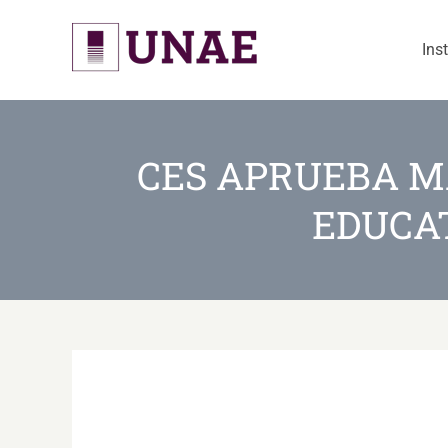
Skip
to
Ins
content
CES APRUEBA M
EDUCAT