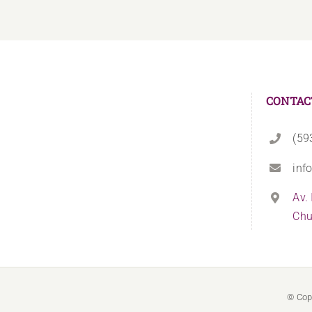
CONTAC
(59
inf
Av.
Chu
© Cop