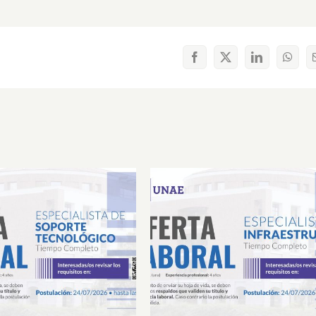
Facebook
X
LinkedIn
What
Laboral Especialista de
Oferta Laboral Especialista 
porte Tecnológico
Infraestructura