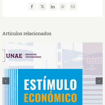
Facebook
X
LinkedIn
WhatsApp
Correo
electrónico
Artículos relacionados
Estímulos Económicos para Deportistas de Alto
Rendimiento IS2026