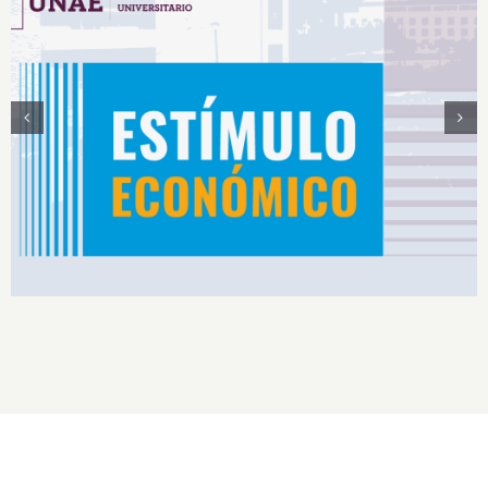
Estímulos Económicos para Deportistas de Alto
Rendimiento IS2026