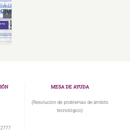
Oferta Laboral Especialista de
Oferta
de
Relaciones Públicas y
Gr
Comunicación
IÓN
MESA DE AYUDA
(Resolución de problemas de ámbito
tecnológico)
 2777