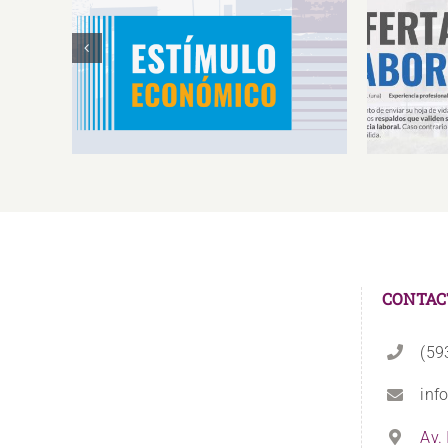
Estímulos Económicos para
Oferta 
Deportistas de Alto
So
Rendimiento IS2026
CONTAC
(59
inf
Av.