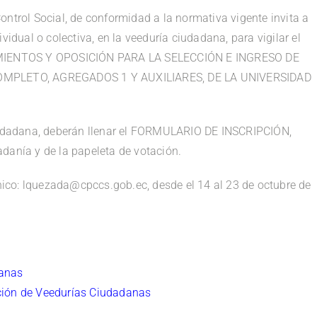
ontrol Social, de conformidad a la normativa vigente invita a
vidual o colectiva, en la veeduría ciudadana, para vigilar el
MIENTOS Y OPOSICIÓN PARA LA SELECCIÓN E INGRESO DE
MPLETO, AGREGADOS 1 Y AUXILIARES, DE LA UNIVERSIDAD
ciudadana, deberán llenar el FORMULARIO DE INSCRIPCIÓN,
danía y de la papeleta de votación.
ónico: lquezada@cpccs.gob.ec, desde el 14 al 23 de octubre de
danas
ción de Veedurías Ciudadanas