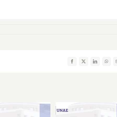
Facebook
X
LinkedIn
What