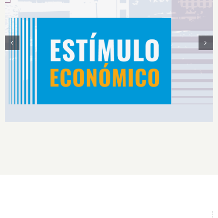
Estímulos Económicos para Deportistas de Alto
Rendimiento IS2026