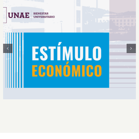
Estímulos Económicos para Deportistas de Alto
Rendimiento IS2026