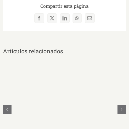
Compartir esta página
Facebook
X
LinkedIn
WhatsApp
Correo
electrónico
Artículos relacionados
Educación
guiada
por
la
evidencia