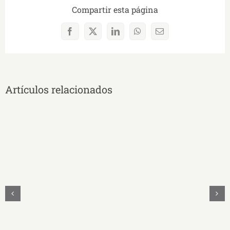
Compartir esta página
Facebook
X
LinkedIn
WhatsApp
Correo
electrónico
Artículos relacionados
Educación
guiada
por
la
evidencia