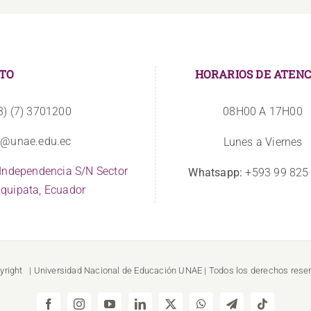
TO
HORARIOS DE ATENC
3) (7) 3701200
08H00 A 17H00
o@unae.edu.ec
Lunes a Viernes
 Independencia S/N Sector
Whatsapp:
+593 99 825
quipata, Ecuador
yright
| Universidad Nacional de Educación
UNAE
| Todos los derechos rese
Facebook
Instagram
YouTube
LinkedIn
X
WhatsApp
Telegram
Tiktok