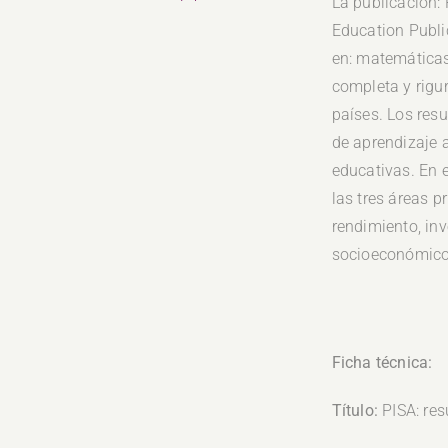
La publicación:
Education Publi
en: matemáticas,
completa y rigu
países. Los resu
de aprendizaje 
educativas. En 
las tres áreas p
rendimiento, inv
socioeconómico 
Ficha técnica:
Título:
PISA: res