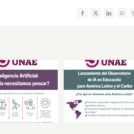
Facebook
X
LinkedIn
What
ación guiada por la
Educación guiada por la
evidencia
evidencia