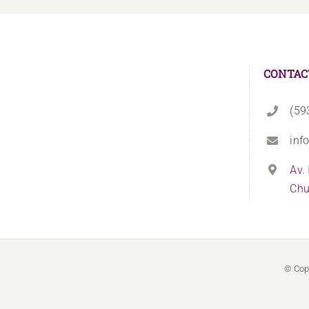
CONTAC
(59
inf
Av.
Chu
© Cop