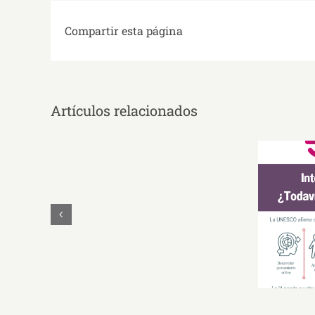
Compartir esta página
Artículos relacionados
Educación
guiada
por
Educ
la
evidencia