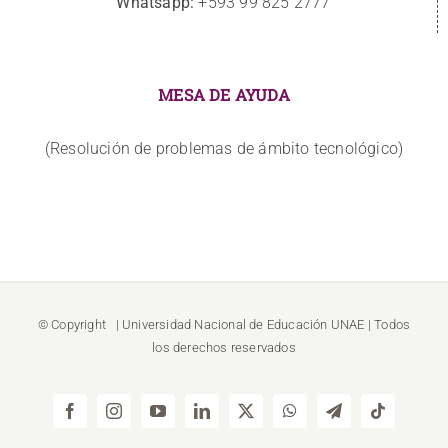
Whatsapp:
+593 99 825 2777
MESA DE AYUDA
(Resolución de problemas de ámbito tecnológico)
© Copyright
| Universidad Nacional de Educación
UNAE
| Todos
los derechos reservados
Facebook
Instagram
YouTube
LinkedIn
X
WhatsApp
Telegram
Tiktok