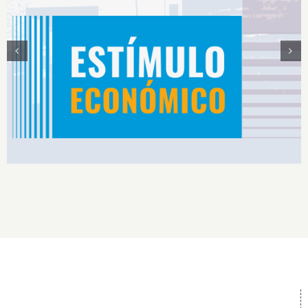
Estímulos Económicos para Deportistas de Alto
Rendimiento IS2026