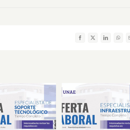
Facebook
X
LinkedIn
What
Laboral Especialista de
Oferta Laboral Especialista 
porte Tecnológico
Infraestructura