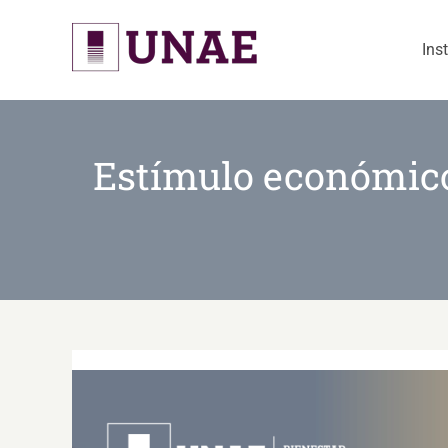
Skip
to
Ins
content
Estímulo económico-