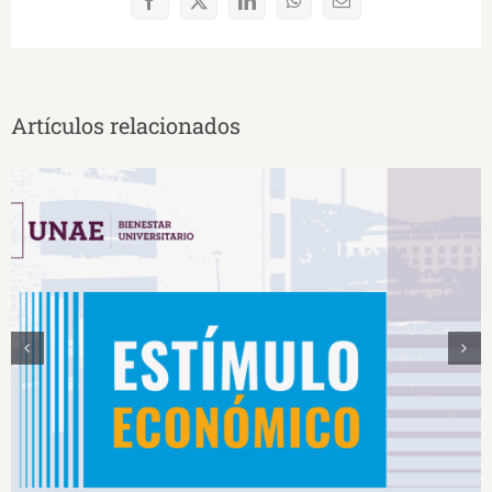
Facebook
X
LinkedIn
WhatsApp
Correo
electrónico
Artículos relacionados
Estímulos Económicos para Deportistas de Alto
Rendimiento IS2026