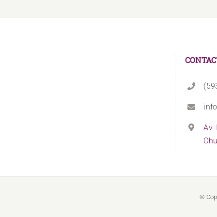
CONTAC
(59
inf
Av.
Chu
© Cop