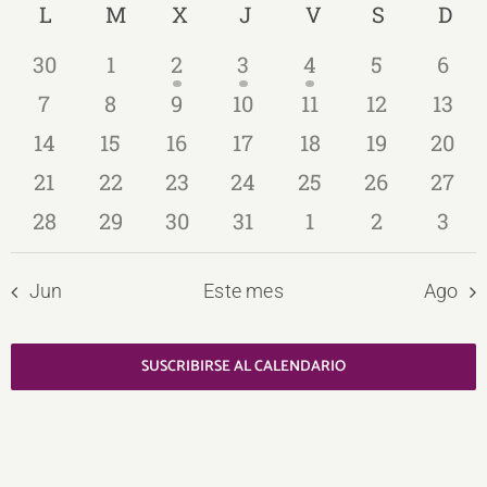
Calendario
L
LUNES
M
MARTES
X
MIÉRCOLES
J
JUEVES
V
VIERNES
S
SÁBADO
D
DO
de
la
vi
fecha.
de
de
búsqu
0
0
1
1
1
0
0
30
1
2
3
4
5
6
Ev
eventos
eventos
evento
evento
evento
eventos
even
Eventos
y
0
0
0
0
0
0
0
7
8
9
10
11
12
13
eventos
eventos
eventos
eventos
eventos
eventos
even
0
0
0
0
0
0
0
14
15
16
17
18
19
20
vistas
eventos
eventos
eventos
eventos
eventos
eventos
event
0
0
0
0
0
0
0
21
22
23
24
25
26
27
de
eventos
eventos
eventos
eventos
eventos
eventos
event
0
0
0
0
0
0
0
28
29
30
31
1
2
3
Event
eventos
eventos
eventos
eventos
eventos
eventos
even
Jun
Este mes
Ago
SUSCRIBIRSE AL CALENDARIO