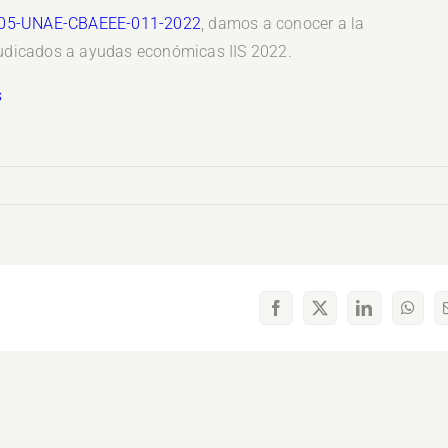
05-UNAE-CBAEEE-011-2022
, damos a conocer a la
djudicados a ayudas económicas IIS 2022.
s
Facebook
X
LinkedIn
What