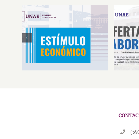
Estímulos Económicos para
Oferta 
Deportistas de Alto
So
Rendimiento IS2026
CONTAC
(59