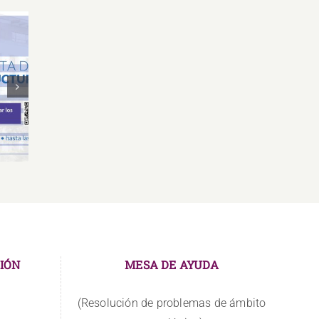
Oferta Laboral Especialista de
Oferta
de
Relaciones Públicas y
Gr
Comunicación
IÓN
MESA DE AYUDA
(Resolución de problemas de ámbito