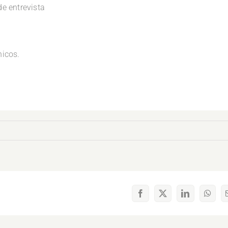
de entrevista
nicos.
Facebook
X
LinkedIn
What