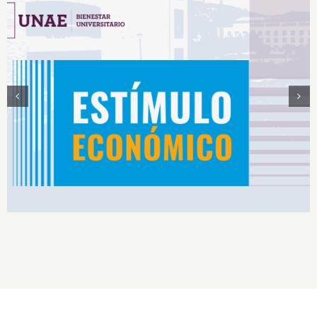
Estímulos Económicos para Deportistas de Alto
Rendimiento IS2026