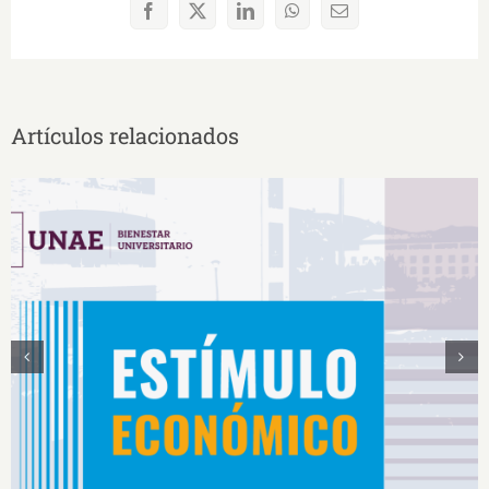
Facebook
X
LinkedIn
WhatsApp
Correo
electrónico
Artículos relacionados
Estímulos Económicos para Deportistas de Alto
Rendimiento IS2026