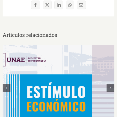
Facebook
X
LinkedIn
WhatsApp
Correo
electrónico
Artículos relacionados
Estímulos Económicos para Deportistas de Alto
Rendimiento IS2026