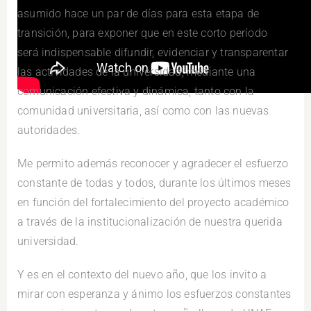
asumido hace un par de días para esta etapa de
transición, para exponer que en este corto período
será indispensable difundir, evidenciar y transparentar
las actividades de la universidad, mediante una
comunicación efectiva y dinámica, tanto con la
comunidad universitaria, así como con las nuevas
autoridades.
Me permito además reconocer y agradecer el esfuerzo
constante de todas y todos, durante los últimos meses
en función del fortalecimiento del proyecto académico
a través de la institucionalización de nuestra querida
universidad.
Y es en el contexto del nuevo año, que los invito a
mirar con esperanza y ánimo los esfuerzos constantes