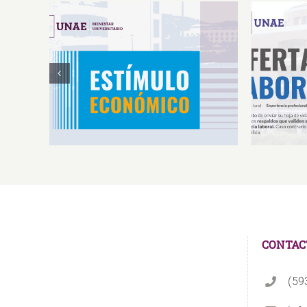
Estímulos Económicos para
Oferta 
Deportistas de Alto
So
Rendimiento IS2026
CONTAC
(59