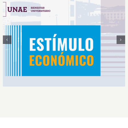
Estímulos Económicos para Deportistas de Alto
Rendimiento IS2026