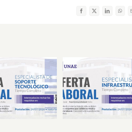
Facebook
X
LinkedIn
What
Laboral Especialista de
Oferta Laboral Especialista 
porte Tecnológico
Infraestructura