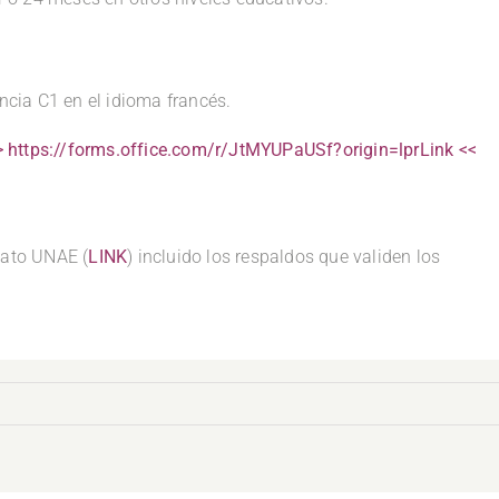
encia C1 en el idioma francés.
> https://forms.office.com/r/JtMYUPaUSf?origin=lprLink <<
mato UNAE (
LINK
) incluido los respaldos que validen los