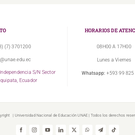
TO
HORARIOS DE ATENC
3) (7) 3701200
08H00 A 17H00
o@unae.edu.ec
Lunes a Viernes
 Independencia S/N Sector
Whatsapp:
+593 99 825
quipata, Ecuador
yright
| Universidad Nacional de Educación
UNAE
| Todos los derechos rese
Facebook
Instagram
YouTube
LinkedIn
X
WhatsApp
Telegram
Tiktok