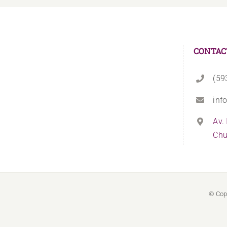
CONTAC
(59
inf
Av.
Chu
© Cop