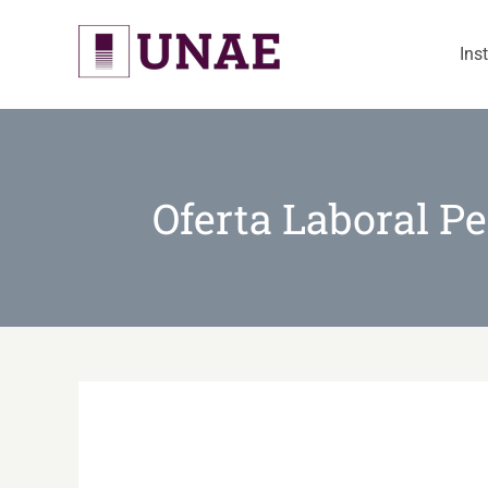
Skip
to
Ins
content
Oferta Laboral 