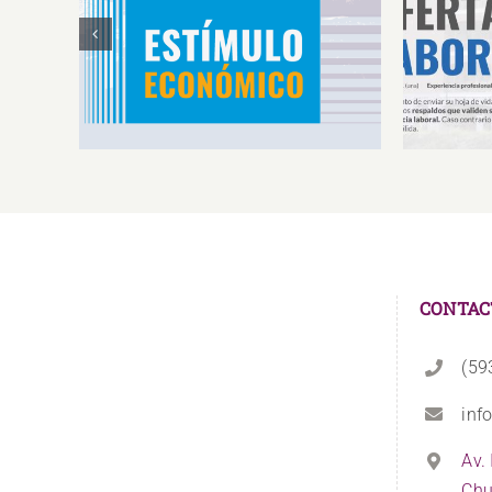
Estímulos Económicos para
Oferta 
Deportistas de Alto
So
Rendimiento IS2026
CONTAC
(59
inf
Av.
Chu