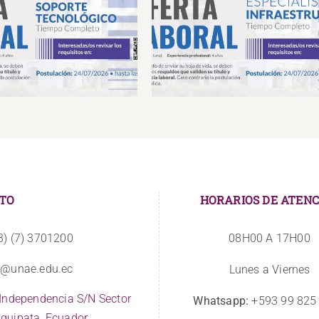
Laboral Especialista de
Oferta Laboral Especialista 
porte Tecnológico
Infraestructura
TO
HORARIOS DE ATENC
3) (7) 3701200
08H00 A 17H00
o@unae.edu.ec
Lunes a Viernes
 Independencia S/N Sector
Whatsapp:
+593 99 825
quipata, Ecuador