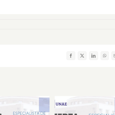
Facebook
X
LinkedIn
What