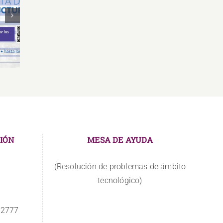
Oferta Laboral Especialista de
Oferta
de
Relaciones Públicas y
Gr
Comunicación
IÓN
MESA DE AYUDA
(Resolución de problemas de ámbito
tecnológico)
 2777