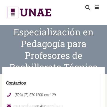
Skip
to
content
Especialización en
Pedagogía para
Profesores de
Bachillerato Técnico
Contactos
(593) (7) 3701200 ext 129
posgradosunae@unae.edu.ec