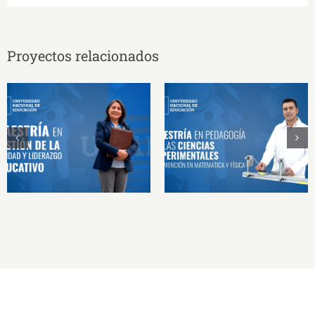
Proyectos relacionados
MAESTRÍA EN
MAESTRÍA EN
PEDAGOGÍA DE LAS
GESTIÓN DE LA
CIENCIAS
CALIDAD Y
EXPERIMENTALES
LIDERAZGO
CON MENCIÓN EN
EDUCATIVO
MATEMÁTICA Y
FÍSICA