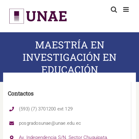
Skip
to
content
MAESTRÍA EN
INVESTIGACIÓN EN
EDUCACIÓN
Contactos
(593) (7) 3701200 ext 129
posgradosunae@unae.edu.ec
Av. Independencia S/N, Sector Chuquipata,