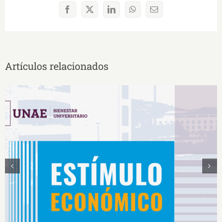
Facebook
X
LinkedIn
WhatsApp
Correo
electrónico
Artículos relacionados
Estímulos Económicos para Deportistas de Alto
Rendimiento IS2026