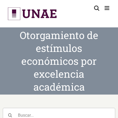
Skip
to
content
Otorgamiento de
estímulos
económicos por
excelencia
académica
Buscar: