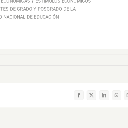
S ECONÓMICAS Y ESTÍMULOS ECONÓMICOS
NTES DE GRADO Y POSGRADO DE LA
D NACIONAL DE EDUCACIÓN
Facebook
X
LinkedIn
What