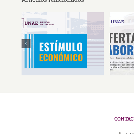
Estímulos Económicos para
Oferta 
Deportistas de Alto
So
Rendimiento IS2026
CONTAC