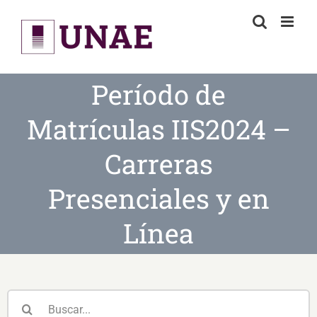
Skip
to
content
Período de
Matrículas IIS2024 –
Carreras
Presenciales y en
Línea
Buscar: